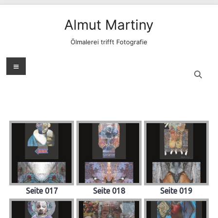
Zum
Inhalt
Almut Martiny
springen
Ölmalerei trifft Fotografie
Menü
Seite 017
Seite 018
Seite 019