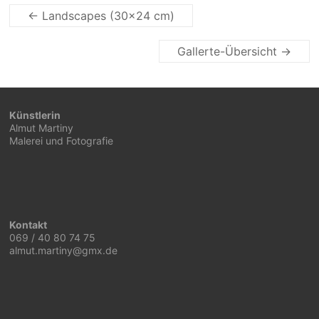
←
Landscapes (30×24 cm)
Gallerte-Übersicht
→
Künstlerin
Almut Martiny
Malerei und Fotografie
Kontakt
069 / 40 80 74 75
almut.martiny@gmx.de